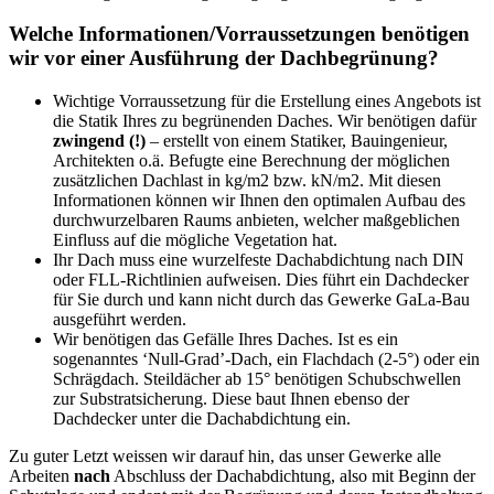
Welche Informationen/Vorraussetzungen benötigen
wir vor einer Ausführung der Dachbegrünung?
Wichtige Vorraussetzung für die Erstellung eines Angebots ist
die Statik Ihres zu begrünenden Daches. Wir benötigen dafür
zwingend (!)
– erstellt von einem Statiker, Bauingenieur,
Architekten o.ä. Befugte eine Berechnung der möglichen
zusätzlichen Dachlast in kg/m2 bzw. kN/m2. Mit diesen
Informationen können wir Ihnen den optimalen Aufbau des
durchwurzelbaren Raums anbieten, welcher maßgeblichen
Einfluss auf die mögliche Vegetation hat.
Ihr Dach muss eine wurzelfeste Dachabdichtung nach DIN
oder FLL-Richtlinien aufweisen. Dies führt ein Dachdecker
für Sie durch und kann nicht durch das Gewerke GaLa-Bau
ausgeführt werden.
Wir benötigen das Gefälle Ihres Daches. Ist es ein
sogenanntes ‘Null-Grad’-Dach, ein Flachdach (2-5°) oder ein
Schrägdach. Steildächer ab 15° benötigen Schubschwellen
zur Substratsicherung. Diese baut Ihnen ebenso der
Dachdecker unter die Dachabdichtung ein.
Zu guter Letzt weissen wir darauf hin, das unser Gewerke alle
Arbeiten
nach
Abschluss der Dachabdichtung, also mit Beginn der