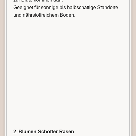
Geeignet für sonnige bis halbschattige Standorte
und nährstoffreichem Boden.
TROCKENMAUERN
Trockenmauern schaffen durch die Ritzen und
Spalten im Bauwerk unvergleichliche
Lebensräume für viele heimische Tierarten.
Zugleich sind Sie ein wunderschönes
Gestaltungselement in Ihrem Naturgarten und
können entsprechend Ihres Standortes auf
vielfältige Weise bepflanzt werden.
×
Leistungen
→
2. Blumen-Schotter-Rasen